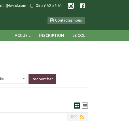
ial@le-col.com
05 59 52 56 61
Contactez-nous
ACCUEIL
INSCRIPTION
LE COL
lle
RSS