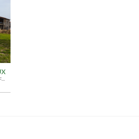
UX
chemin de la gare / chemin du Port Haut, COUFFOULEUX, France 81 800