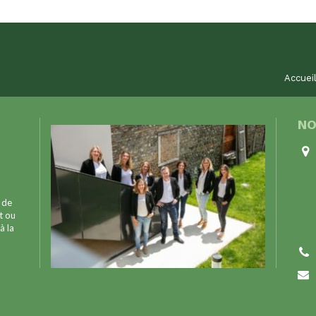
Accuei
NO
 de
t ou
à la