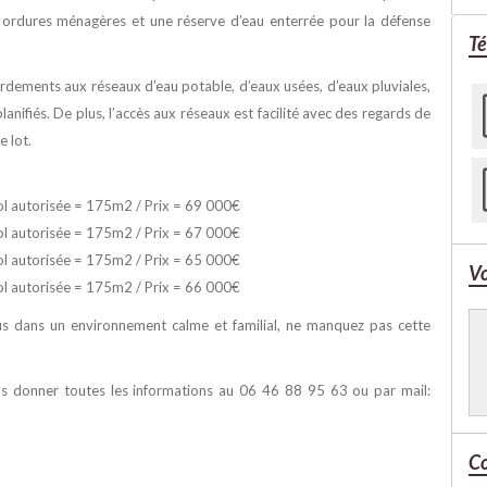
 ordures ménagères et une réserve d’eau enterrée pour la défense
Té
cordements aux réseaux d’eau potable, d’eaux usées, d’eaux pluviales,
planifiés. De plus, l’accès aux réseaux est facilité avec des regards de
e lot.
sol autorisée = 175m2 / Prix = 69 000€
sol autorisée = 175m2 / Prix = 67 000€
sol autorisée = 175m2 / Prix = 65 000€
Vo
sol autorisée = 175m2 / Prix = 66 000€
ous dans un environnement calme et familial, ne manquez pas cette
s donner toutes les informations au 06 46 88 95 63 ou par mail:
Co