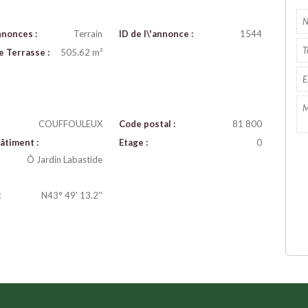
nnonces :
Terrain
ID de l\'annonce :
1544
e Terrasse :
505.62 m²
COUFFOULEUX
Code postal :
81 800
âtiment :
Etage :
0
Ô Jardin Labastide
:
N43° 49' 13.2''