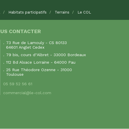
l
Habitats participatifs
Terrains
Le COL
US CONTACTER
73 Rue de Lamouly - CS 80133
64601 Anglet Cedex
79 bis, cours d''Albret - 33000 Bordeaux
112 Bd Alsace Lorraine - 64000 Pau
25 Rue Théodore Ozenne - 31000
Toulouse
05 59 52 56 61
commercial@le-col.com