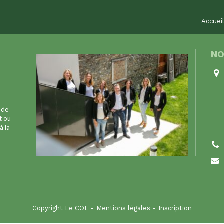
Accuei
NO
 de
t ou
à la
Copyright Le COL
Mentions légales
Inscription