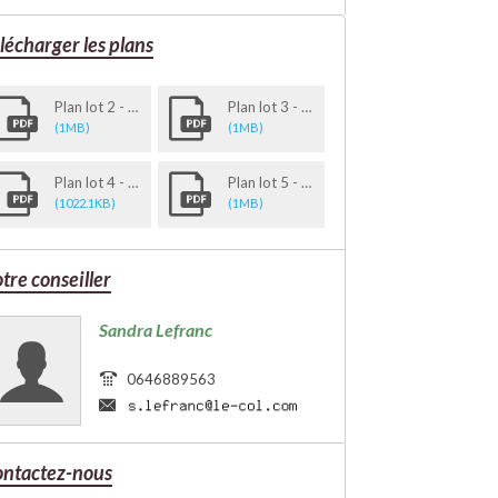
lécharger
les plans
Plan lot 2 - 535.27 m2
Plan lot 3 - 529.78 m2
(1MB)
(1MB)
Plan lot 4 - 509.95 m2
Plan lot 5 - 505.62 m2
(1022.1KB)
(1MB)
tre
conseiller
Sandra Lefranc
0646889563
ntactez-nous