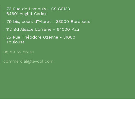
73 Rue de Lamouly - CS 80133
64601 Anglet Cedex
79 bis, cours d''Albret - 33000 Bordeaux
112 Bd Alsace Lorraine - 64000 Pau
25 Rue Théodore Ozenne - 31000
Toulouse
05 59 52 56 61
commercial@le-col.com