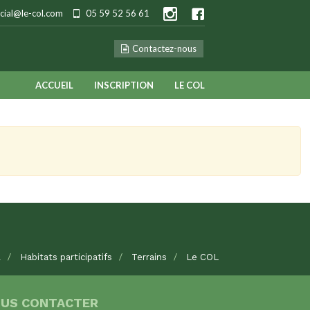
ial@le-col.com
05 59 52 56 61
Contactez-nous
ACCUEIL
INSCRIPTION
LE COL
l
Habitats participatifs
Terrains
Le COL
US CONTACTER